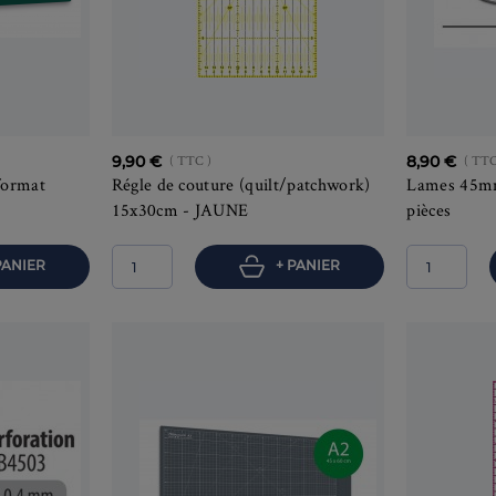
9,90 €
( TTC )
8,90 €
( TTC
format
Régle de couture (quilt/patchwork)
Lames 45m
15x30cm - JAUNE
pièces
PANIER
+ PANIER