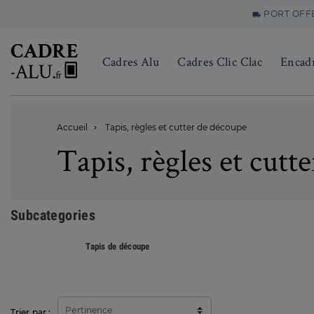
PORT OFFER
local_shipping
Cadres Alu
Cadres Clic Clac
Encad
Accueil
Tapis, règles et cutter de découpe

Tapis, règles et cutt
Subcategories
Tapis de découpe
Pertinence
Trier par :