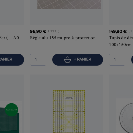
96,90 €
( TTC )
149,90 €
( 
ert) - A0
Règle alu 155cm pro à protection
Tapis de dé
100x150cm 
PANIER
+ PANIER