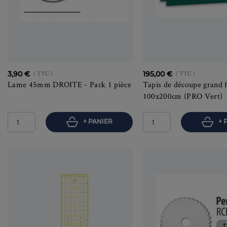
3,90 €
( TTC )
195,00 €
( TTC )
Lame 45mm DROITE - Pack 1 pièce
Tapis de découpe grand 
100x200cm (PRO Vert)
+ PANIER
+ 