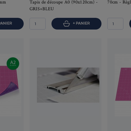
 9mm
Tapis de découpe A0 (90x120cm) -
70cm - Règl
GRIS+BLEU
PANIER
+ PANIER