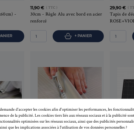
11,90 €
( TTC )
29,90 €
( T
x60cm) -
30cm - Règle Alu avec bord en acier
Tapis de d
renforcé
ROSE+VIO
PANIER
+ PANIER
emande d'accepter les cookies afin d'optimiser les performances, les fonctionnalit
inence de la publicité. Les cookies tiers liés aux réseaux sociaux et à la publicité sont
nctionnalités optimisées sur les réseaux sociaux, ainsi que des publicités personnal
insi que les implications associées à l'utilisation de vos données personnelles ?