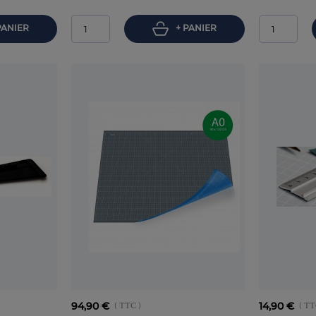
PANIER
+ PANIER
94,90 €
( TTC )
14,90 €
( TT