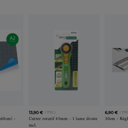
13,90 €
( TTC )
6,90 €
( TTC
x60cm) -
Cutter rotatif 45mm - 1 lame droite
30cm - Règl
incl.