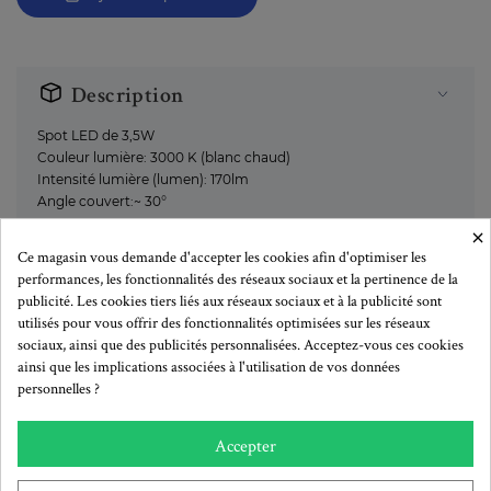
Description
Spot LED de 3,5W
Couleur lumière: 3000 K (blanc chaud)
Intensité lumière (lumen): 170lm
Angle couvert:~ 30°
×
Ce magasin vous demande d'accepter les cookies afin d'optimiser les
performances, les fonctionnalités des réseaux sociaux et la pertinence de la
Plus de détails
publicité. Les cookies tiers liés aux réseaux sociaux et à la publicité sont
utilisés pour vous offrir des fonctionnalités optimisées sur les réseaux
sociaux, ainsi que des publicités personnalisées. Acceptez-vous ces cookies
ainsi que les implications associées à l'utilisation de vos données
Remises quantitatives
personnelles ?
Accepter