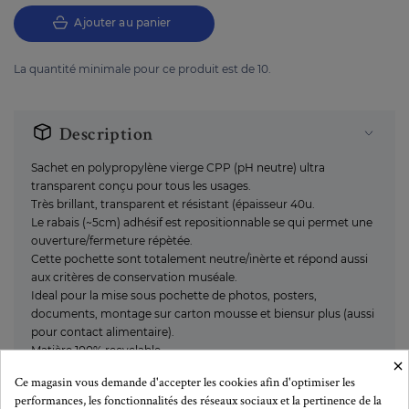
Ajouter au panier
La quantité minimale pour ce produit est de 10.
Description
Sachet en polypropylène vierge CPP (pH neutre) ultra
transparent conçu pour tous les usages.
Très brillant, transparent et résistant (épaisseur 40u.
Le rabais (~5cm) adhésif est repositionnable se qui permet une
ouverture/fermeture répètée.
Cette pochette sont totalement neutre/inèrte et répond aussi
aux critères de conservation muséale.
Ideal pour la mise sous pochette de photos, posters,
documents, montage sur carton mousse et biensur plus (aussi
pour contact alimentaire).
Matière 100% recyclable
×
Ce magasin vous demande d'accepter les cookies afin d'optimiser les
performances, les fonctionnalités des réseaux sociaux et la pertinence de la