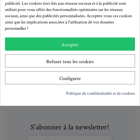
publicité. Les cookies tiers liés aux réseaux sociaux et à la publicité sont
Plus de détails
utilisés pour vous offrir des fonctionnalités optimisées sur les réseaux
sociaux, ainsi que des publicités personnalisées. Acceptez-vous ces cookies
ainsi que les implications associées à l'utilisation de vos données
Remises quantitatives
personnelles ?
A partir de:
Remise
Prix unitaire TTC:
Accepter
1
-
0,65 €
50
10%
0,58 €
Refuser tous les cookies
100
20%
0,52 €
300
30%
0,45 €
600
35%
0,42 €
Configurer
Politique de confidentialité et de cookies
S'abonner à la newsletter!