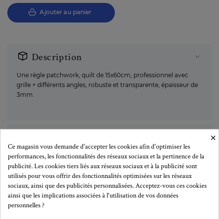
Ajouter au panier
Description
Une règle patchwork, quilt de 15x60cm, professionnel avec
grille + différents angles, robuste et transparente, épaisseur de
3mm.
×
Plus de détails
Ce magasin vous demande d'accepter les cookies afin d'optimiser les
performances, les fonctionnalités des réseaux sociaux et la pertinence de la
publicité. Les cookies tiers liés aux réseaux sociaux et à la publicité sont
Remises quantitatives
utilisés pour vous offrir des fonctionnalités optimisées sur les réseaux
sociaux, ainsi que des publicités personnalisées. Acceptez-vous ces cookies
A partir de:
Remise
Prix unitaire TTC:
ainsi que les implications associées à l'utilisation de vos données
1
-
16,90 €
personnelles ?
2
10%
15,21 €