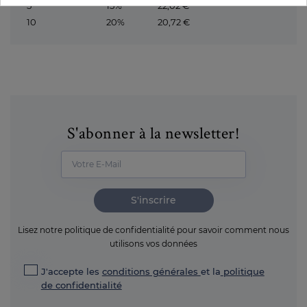
5
15%
22,02 €
10
20%
20,72 €
S'abonner à la newsletter!
S'inscrire
Lisez notre politique de confidentialité pour savoir comment nous
utilisons vos données
J'accepte les
conditions générales
et la
politique
de confidentialité