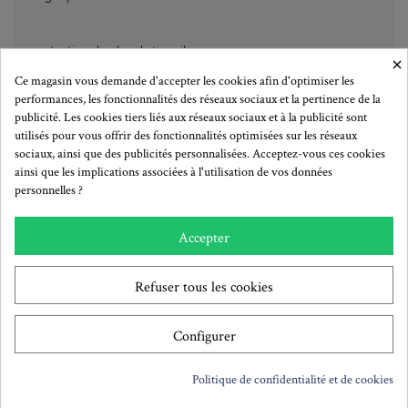
protection du plan de travail
×
Ce magasin vous demande d'accepter les cookies afin d'optimiser les
performances, les fonctionnalités des réseaux sociaux et la pertinence de la
réduit l’usure des lames
publicité. Les cookies tiers liés aux réseaux sociaux et à la publicité sont
utilisés pour vous offrir des fonctionnalités optimisées sur les réseaux
sociaux, ainsi que des publicités personnalisées. Acceptez-vous ces cookies
ainsi que les implications associées à l'utilisation de vos données
personnelles ?
Accepter
Plus de détails
Refuser tous les cookies
Remises quantitatives
Configurer
A partir de:
Remise
Prix unitaire TTC:
1
-
25,90 €
Politique de confidentialité et de cookies
2
10%
23,31 €